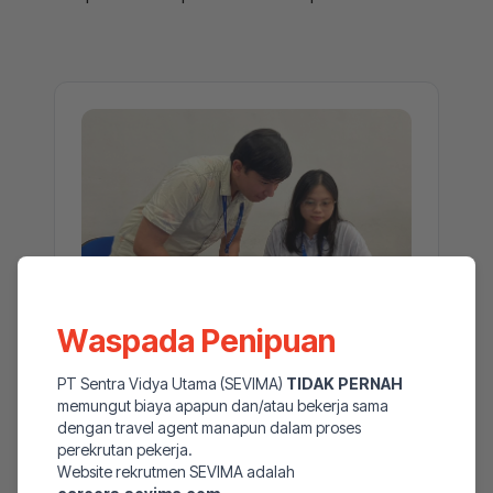
Waspada Penipuan
Human Capital Manager
PT Sentra Vidya Utama (SEVIMA)
TIDAK PERNAH
memungut biaya apapun dan/atau bekerja sama
Fulltime
Surabaya,...
dengan travel agent manapun dalam proses
perekrutan pekerja.
Lihat Detail Lowongan
Website rekrutmen SEVIMA adalah