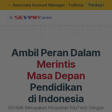
System Implementor - Associate Account Manager - Fullt
Account Manager – Digital Agency - Fulltime
Per
Career
Ambil Peran Dalam
Merintis
Masa Depan
Pendidikan
di Indonesia
SEVIMA Merupakan Perusahan EduTech Dengan