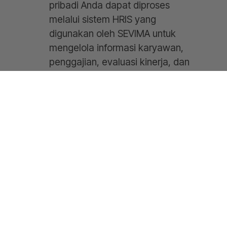
pribadi Anda dapat diproses
melalui sistem HRIS yang
digunakan oleh SEVIMA untuk
mengelola informasi karyawan,
penggajian, evaluasi kinerja, dan
data administratif lainnya.
BPJS Kesehatan &
Ketenagakerjaan
:
Data pribadi Anda akan
dibagikan kepada BPJS
Kesehatan dan BPJS
Ketenagakerjaan untuk
keperluan pendaftaran,
pelaporan, dan klaim asuransi
kesehatan serta jaminan sosial
tenaga kerja, sesuai dengan