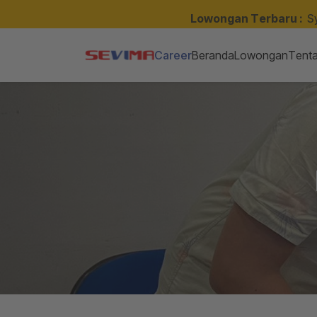
Lowongan Terbaru :
S
Career
Beranda
Lowongan
Tent