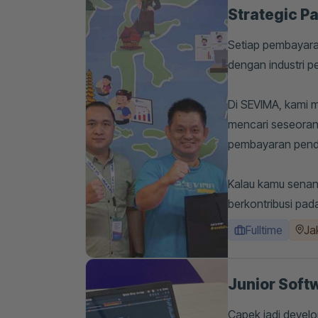
Strategic Pa
Setiap pembayaran
dengan industri p
Di SEVIMA, kami m
mencari seseoran
pembayaran pendi
Kalau kamu senang
berkontribusi pad
Fulltime
Ja
Junior Soft
Capek jadi develo