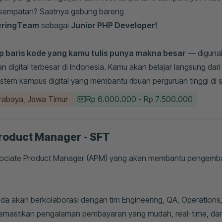
esempatan? Saatnya gabung bareng
eringTeam
sebagai
Junior PHP Developer!
ap baris kode yang kamu tulis punya makna besar
— digunak
an digital terbesar di Indonesia. Kamu akan belajar langsung da
em kampus digital yang membantu ribuan perguruan tinggi di s
rabaya, Jawa Timur
Rp 6.000.000 - Rp 7.500.000
roduct Manager - SFT
ociate Product Manager (APM) yang akan membantu pengemban
Anda akan berkolaborasi dengan tim Engineering, QA, Operations
memastikan pengalaman pembayaran yang mudah, real-time, dan 