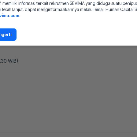
i memiliki informasi terkait rekrutmen SEVIMA yang diduga suatu penip
si lebih lanjut, dapat menginformasikannya melalui email Human Capital 
vima.com
.
gerti
6.30 WIB)