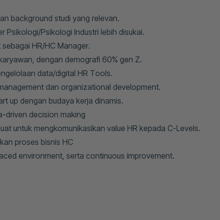
an background studi yang relevan.
Psikologi/Psikologi Industri lebih disukai.
t sebagai HR/HC Manager.
 karyawan, dengan demografi 60% gen Z.
gelolaan data/digital HR Tools.
anagement dan organizational development.
rt up dengan budaya kerja dinamis.
a-driven decision making
ng kuat untuk mengkomunikasikan value HR kepada C-Levels.
kan proses bisnis HC
paced environment, serta continuous improvement.
n