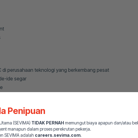
nt
s
 di perusahaan teknologi yang berkembang pesat
de-ide segar
ge
rofesional
 arrangement
a Penipuan
keluarga
boratif
 Utama (SEVIMA)
TIDAK PERNAH
memungut biaya apapun dan/atau be
gent manapun dalam proses perekrutan pekerja.
en SEVIMA adalah
careers.sevima.com
.