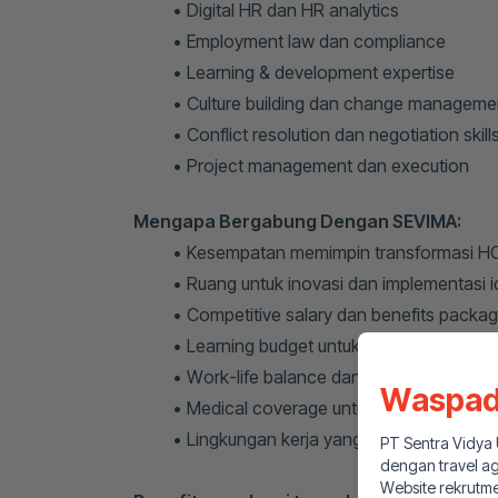
Digital HR dan HR analytics
Employment law dan compliance
Learning & development expertise
Culture building dan change manageme
Conflict resolution dan negotiation skill
Project management dan execution
Mengapa Bergabung Dengan SEVIMA:
Kesempatan memimpin transformasi HC
Ruang untuk inovasi dan implementasi i
Competitive salary dan benefits packa
Learning budget untuk pengembangan p
Work-life balance dan flexible working
Waspad
Medical coverage untuk karyawan dan 
Lingkungan kerja yang dinamis dan kola
PT Sentra Vidya
dengan travel a
Website rekrutm