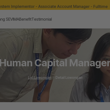
ystem Implementor - Associate Account Manager - Fulltime
ang SEVIMA
Benefit
Testimonial
Human Capital Manage
List Lowongan
Detail Lowongan