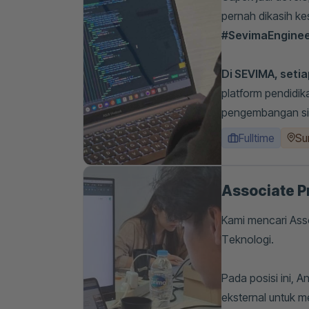
pernah dikasih k
#SevimaEngine
Di SEVIMA, seti
platform pendidik
pengembangan sist
Fulltime
Su
Associate P
Kami mencari Ass
Teknologi.
Pada posisi ini, 
eksternal untuk 