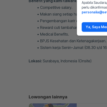
Benefit yang kami tawarkan:
Apabila Saudara/
Competitive salary.
perlu dikonfirma
personalia@se
Makan siang setiap hari kerja.
Pengembangan karir dan pelatihan.
Ya, Saya Men
Reward cuti tambahan.
Medical Benefits.
BPJS Kesehatan dan Ketenagakerjaan.
Sistem kerja Senin–Jumat (08.30 s/d 1
Lokasi:
Surabaya, Indonesia (Onsite)
Lowongan lainnya