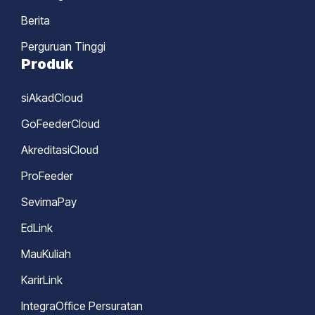
Berita
Perguruan Tinggi
Produk
siAkadCloud
GoFeederCloud
AkreditasiCloud
ProFeeder
SevimaPay
EdLink
MauKuliah
KarirLink
IntegraOffice Persuratan