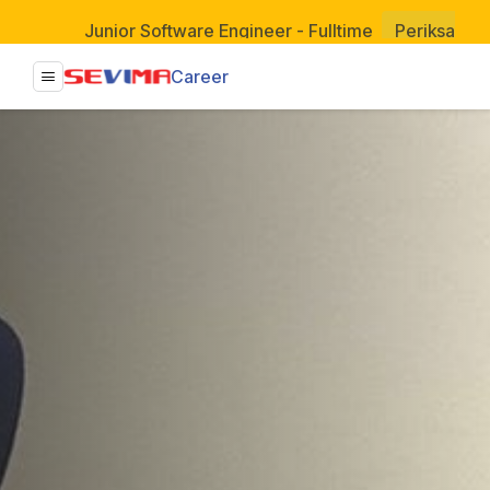
Junior Software Engineer - Fulltime
Periksa Low
Project Management Office to CPO - Fulltime
Periksa
Career